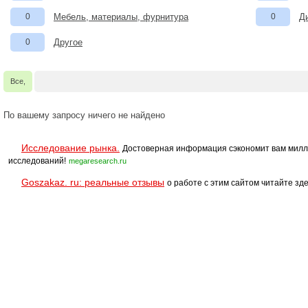
0
Мебель, материалы, фурнитура
0
Д
0
Другое
Все,
По вашему запросу ничего не найдено
Исследование рынка.
Достоверная информация сэкономит вам милл
исследований!
megaresearch.ru
Goszakaz. ru: реальные отзывы
о работе с этим сайтом читайте зде