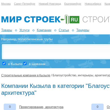
Москва
Санкт-Петербург
Нижний Новгород
Екатеринбург
Новосибирск
Каз
Товары
Услуги
Компании
Статьи
Тендеры
Например,
полиэтиленовые трубы
в Кызыле
в названии
Строительные компании в Кызыле
/ Благоустройство, интерьеры, архитекту
Компании Кызыла в категории "Благоус
архитектура"
0
Проектирование, архитектура
0
О