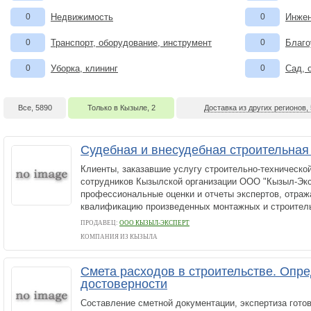
0
Недвижимость
0
Инжен
0
Транспорт, оборудование, инструмент
0
Благо
0
Уборка, клининг
0
Сад, 
Все, 5890
Только в Кызыле, 2
Доставка из других регионов,
Судебная и внесудебная строительная
Клиенты, заказавшие услугу строительно-технической
сотрудников Кызылской организации ООО "Кызыл-Экс
профессиональные оценки и отчеты экспертов, отра
квалификацию произведенных монтажных и строитель
ПРОДАВЕЦ:
ООО КЫЗЫЛ-ЭКСПЕРТ
КОМПАНИЯ ИЗ КЫЗЫЛА
Смета расходов в строительстве. Опр
достоверности
Составление сметной документации, экспертиза готов