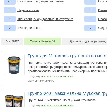
28
Строительство, отделка, ремонт
0
Соору
0
Недвижимость
0
Инжен
10
Транспорт, оборудование, инструмент
0
Благо
0
Уборка, клининг
0
Сад, 
Все, 48777
Только в Кызыле, 28
Доставка из других регионов,
Грунт для Металла - грунтовка по мет
Грунтовка по металлу предназначена для грунтовани
поверхностей при устройстве полиуретановых антико
противоабразивных покрытий, полимерных наливных 
ПРОДАВЕЦ:
ООО «ТЭОХИМ-СИБИРЬТЫВА»
КОМПАНИЯ ИЗ КЫЗЫЛА
Грунт-2К/40 - максимально глубокая г
Грунт-2К/40 - максимально глубокая грунтовка
ПРОДАВЕЦ:
ООО «ТЭОХИМ-СИБИРЬТЫВА»