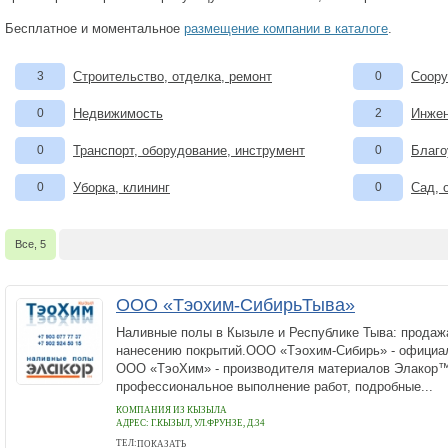
Бесплатное и моментальное
размещение компании в каталоге
.
3
Строительство, отделка, ремонт
0
Соору
0
Недвижимость
2
Инжен
0
Транспорт, оборудование, инструмент
0
Благо
0
Уборка, клининг
0
Сад, 
Все, 5
ООО «Тэохим-СибирьТыва»
Наливные полы в Кызыле и Республике Тыва: продаж
нанесению покрытий.ООО «Тэохим-Сибирь» - официа
ООО «ТэоХим» - производителя материалов Элакор
профессиональное выполнение работ, подробные...
КОМПАНИЯ ИЗ КЫЗЫЛА
АДРЕС:
Г.КЫЗЫЛ, УЛ.ФРУНЗЕ, Д.34
ТЕЛ:
ПОКАЗАТЬ
+7 (902) 924- 50- 15