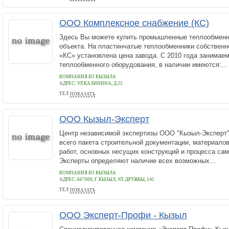
ООО Комплексное снабжение (КС)
Здесь Вы можете купить промышленные теплообменн
объекта. На пластинчатые теплообменники собственн
«КС» установлена цена завода. С 2010 года занимае
теплообменного оборудования, в наличии имеются:...
КОМПАНИЯ ИЗ КЫЗЫЛА
АДРЕС:
УЛ.КАЛИНИНА, Д.25
ТЕЛ:
ПОКАЗАТЬ
8 (804) 333-71-04
ООО Кызыл-Эксперт
Центр независимой экспертизы ООО "Кызыл-Эксперт"
всего пакета строительной документации, материало
работ, основных несущих конструкций и процесса сам
Эксперты определяют наличие всех возможных...
КОМПАНИЯ ИЗ КЫЗЫЛА
АДРЕС:
667000, Г. КЫЗЫЛ, УЛ. ДРУЖБЫ, 145
ТЕЛ:
ПОКАЗАТЬ
8 (952) 566-03-54
ООО Эксперт-Профи - Кызыл