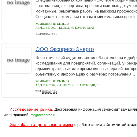
Специализированная компания «Эксперт-Профи» Кызы
составления, экспертизы, проверки сметных документ
монтажные, ремонтные работы на высоком професси
Специалисты компании готовы в минимальные сроки..
КОМПАНИЯ ИЗ КЫЗЫЛА
АДРЕС:
667000, Г. КЫЗЫЛ, УЛ. КОЧЕТОВА, 66
ТЕЛ:
ПОКАЗАТЬ
+7 (952) 574-42-37
ООО Экспресс-Энерго
Энергетический аудит является обязательным и доб
исследования для предприятий, организаций, учрежд
административных или промышленных зданий, которы
объективную информацию о размерах потребления...
КОМПАНИЯ ИЗ КЫЗЫЛА
АДРЕС:
667007, КЫЗЫЛ, УЛ. ОЮНА КУРСЕДИ, 151
ТЕЛ:
ПОКАЗАТЬ
+7 (952) 570-44-42
Исследование рынка.
Достоверная информация сэкономит вам милл
исследований!
megaresearch.ru
Goszakaz. ru: реальные отзывы
о работе с этим сайтом читайте зде