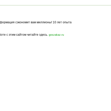
формация сэкономит вам миллионы! 10 лет опыта
боте с этим сайтом читайте здесь.
goszakaz.ru
Политика конфиденциальности
Карта сайта
© 2009-2023, МирСтроек.ру - портал бесплатных строительных объявлений.
ли частичном использовании материалов сайта гиперссылка на MirStroek.RU