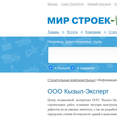
Москва
Санкт-Петербург
Нижний Новгород
Е
Товары
Услуги
Компании
Стат
Например,
полиэтиленовые трубы
в Кызыле
в названии
Строительные компании Кызыл
/ Информация
ООО Кызыл-Эксперт
Центр независимой экспертизы ООО "Кызыл-Экспе
строительных работ, основных несущих конструкц
дефектов (если таковые имеются), а так же разра
определить степень безопасности зданий и выполня