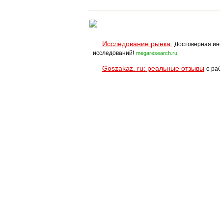
Исследование рынка.
Достоверная ин
исследований!
megaresearch.ru
Goszakaz. ru: реальные отзывы
о ра
Помощь
Условия использования
При полном и