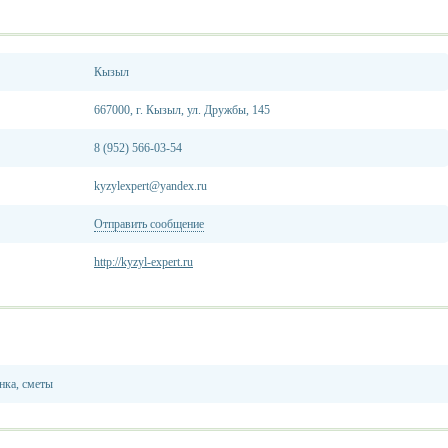
Кызыл
667000, г. Кызыл, ул. Дружбы, 145
8 (952) 566-03-54
kyzylexpert@yandex.ru
Отправить сообщение
http://kyzyl-expert.ru
нка, сметы