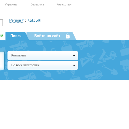
Украина
Беларусь
Казахстан
Регион
:
КЫЗЫЛ
ия
Поиск
Войти на сайт
Компании
Во всех категориях
я
х
т