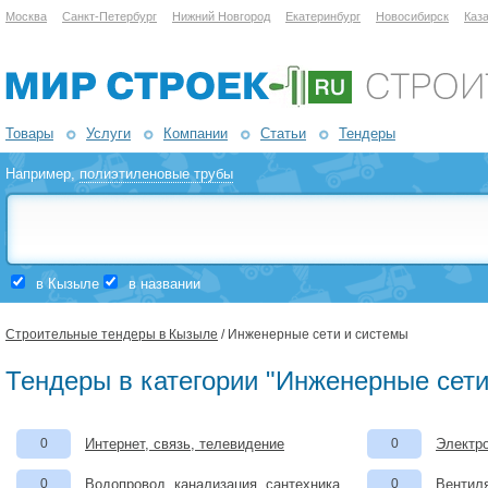
Москва
Санкт-Петербург
Нижний Новгород
Екатеринбург
Новосибирск
Каз
Товары
Услуги
Компании
Статьи
Тендеры
Например,
полиэтиленовые трубы
в Кызыле
в названии
Строительные тендеры в Кызыле
/ Инженерные сети и системы
Тендеры в категории "Инженерные сети
0
Интернет, связь, телевидение
0
Электро
0
Водопровод, канализация, сантехника
0
Вентил