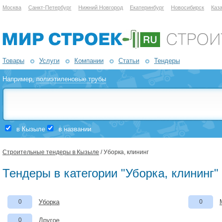
Москва
Санкт-Петербург
Нижний Новгород
Екатеринбург
Новосибирск
Каз
Товары
Услуги
Компании
Статьи
Тендеры
Например,
полиэтиленовые трубы
в Кызыле
в названии
Строительные тендеры в Кызыле
/ Уборка, клининг
Тендеры в категории "Уборка, клининг"
0
Уборка
0
0
Другое