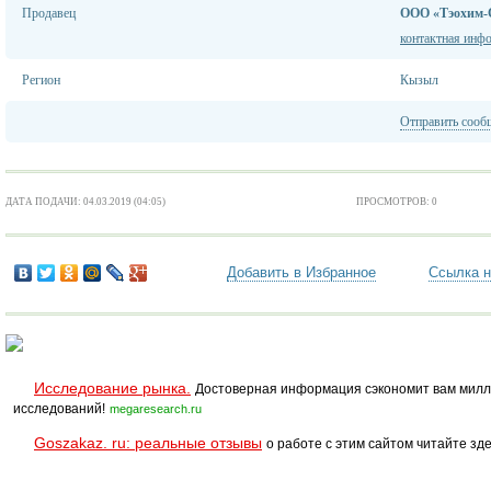
Продавец
ООО «Тэохим-
контактная инф
Регион
Кызыл
Отправить сооб
ДАТА ПОДАЧИ: 04.03.2019 (04:05)
ПРОСМОТРОВ: 0
Добавить в Избранное
Ссылка н
Исследование рынка.
Достоверная информация сэкономит вам милл
исследований!
megaresearch.ru
Goszakaz. ru: реальные отзывы
о работе с этим сайтом читайте зде