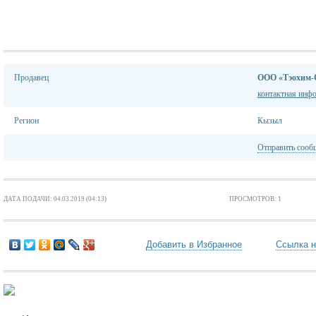
Продавец
ООО «Тэохим-
контактная инф
Регион
Кызыл
Отправить сооб
ДАТА ПОДАЧИ: 04.03.2019 (04:13)
ПРОСМОТРОВ: 1
Добавить в Избранное
Ссылка н