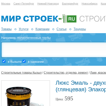
Москва
Санкт-Петербург
Нижний Новгород
Екатеринбург
Новосибирск
Каз
Товары
Услуги
Компании
Статьи
Тендеры
Например,
полиэтиленовые трубы
в Кызыле
в названии
Строительные товары Кызыл
/
Строительство, отделка, ремонт
/
Лаки, краск
Люкс Эмаль - двух
(глянцевая) Элако
595
Цена: