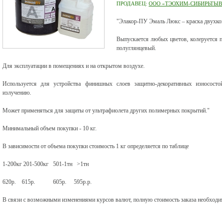
ПРОДАВЕЦ:
ООО «ТЭОХИМ-СИБИРЬТЫВ
"Элакор-ПУ Эмаль Люкс – краска двухком
Выпускается любых цветов, колеруется 
полуглянцевый.
Для эксплуатации в помещениях и на открытом воздухе.
Используется для устройства финишных слоев защитно-декоративных износосто
излучению.
Может применяться для защиты от ультрафиолета других полимерных покрытий."
Минимальный объем покупки - 10 кг.
В зависимости от объема покупки стоимость 1 кг определяется по таблице
1-200кг 201-500кг 501-1тн >1тн
620р. 615р. 605р. 595р.р.
В связи с возможными изменениями курсов валют, полную стоимость заказа необходим