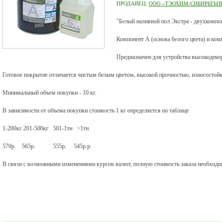
ПРОДАВЕЦ:
ООО «ТЭОХИМ-СИБИРЬТЫВ
"Белый наливной пол Экстра - двухкомпо
Компонент А (основа белого цвета) и ком
Предназначен для устройства высокодек
Готовое покрытие отличается чистым белым цветом, высокой прочностью, износостойк
Минимальный объем покупки - 10 кг.
В зависимости от объема покупки стоимость 1 кг определяется по таблице
1-200кг 201-500кг 501-1тн >1тн
570р. 565р. 555р. 545р.р.
В связи с возможными изменениями курсов валют, полную стоимость заказа необходим