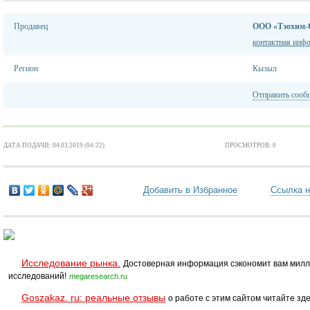
Продавец
ООО «Тэохим-
контактная инф
Регион
Кызыл
Отправить сооб
ДАТА ПОДАЧИ: 04.03.2019 (04:22)
ПРОСМОТРОВ: 0
Добавить в Избранное
Ссылка н
Исследование рынка.
Достоверная информация сэкономит вам милл
исследований!
megaresearch.ru
Goszakaz. ru: реальные отзывы
о работе с этим сайтом читайте зде