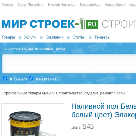
Москва
Санкт-Петербург
Нижний Новгород
Екатеринбург
Новосибирск
Каз
Товары
Услуги
Компании
Статьи
Тендеры
Например,
полиэтиленовые трубы
в Кызыле
в названии
Строительные товары Кызыл
/
Строительство, отделка, ремонт
/
Полы
Наливной пол Белы
белый цвет) Элако
545
Цена: