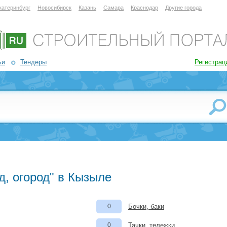
катеринбург
Новосибирск
Казань
Самара
Краснодар
Другие города
ьи
Тендеры
Регистрац
д, огород" в Кызыле
0
Бочки, баки
0
Тачки, тележки