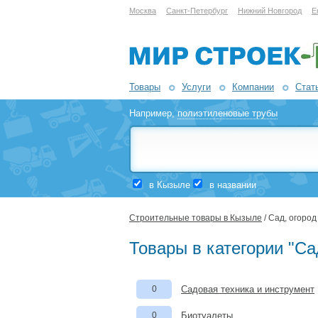
Москва
Санкт-Петербург
Нижний Новгород
Е
Товары
Услуги
Компании
Стат
Например,
полиэтиленовые трубы
в Кызыле
в названии
Строительные товары в Кызыле
/ Сад, огород
Товары в категории "Са
0
Садовая техника и инструмент
0
Биотуалеты