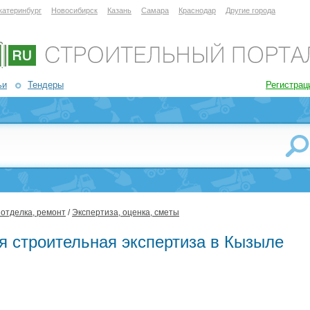
катеринбург
Новосибирск
Казань
Самара
Краснодар
Другие города
ьи
Тендеры
Регистрац
 отделка, ремонт
/
Экспертиза, оценка, сметы
я строительная экспертиза в Кызыле