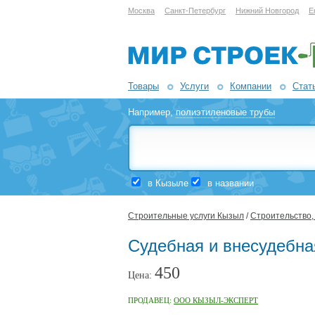
Москва
Санкт-Петербург
Нижний Новгород
Е
Товары
Услуги
Компании
Стат
Например,
полиэтиленовые трубы
в Кызыле
в названии
Строительные услуги Кызыл
/
Строительство,
Судебная и внесудебна
450
Цена:
ПРОДАВЕЦ:
ООО КЫЗЫЛ-ЭКСПЕРТ