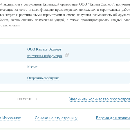
кой экспертизы у сотрудников Кызылской организации ООО "Кызыл-Эксперт", получаю
ражающие качество и квалификацию произведенных монтажных и строительных работ
ных затрат с рассчитанными параметрами в смете, получают возможность обнаружит
бъекта, верно оценить полученный ущерб, а также проконтролировать каждый эта
 с экспертами.
ООО Кызыл-Эксперт
контактная информация
Кызыл
Отправить сообщение
Увеличить количество просмотро
ПРОСМОТРОВ: 2
в Избранное
Ссылка на эту страницу
Версия для печати