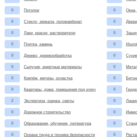
0
Потолки
0
Окна,
0
Стекло, зеркала, поликарбонат
0
Двери
0
Лаки, краски, растворители
0
Защит
0
Плитка, камень
0
Изоля
0
Дерево, деревообработка
0
Сухие
0
Сыпучие, инертные материалы
0
Метал
0
Крепёж, метизы, оснастка
0
Бетон
0
Квартиры, дома, помещения под ключ
0
Геоде
2
Экспертиза, оценка, сметы
0
Лицен
0
Дорожное строительство
0
Инвес
0
Образование, обучение, литература
0
Станд
0
Охрана труда и техника безопасности
0
Реста