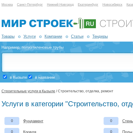
Москва
Санкт-Петербург
Нижний Новгород
Екатеринбург
Новосибирск
Каз
Товары
Услуги
Компании
Статьи
Тендеры
Например,
полиэтиленовые трубы
в Кызыле
в названии
Строительные услуги в Кызыле
/ Строительство, отделка, ремонт
Услуги в категории "Строительство, от
0
Фундамент
0
Стены
0
Кровля
0
Полы